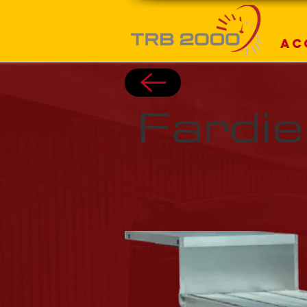
Ac
Fardie