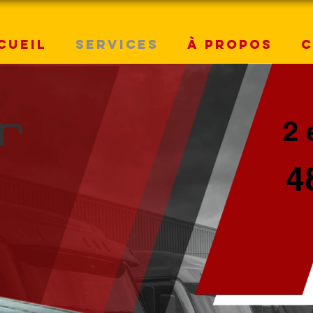
cueil
Services
À propos
C
r
2 
4