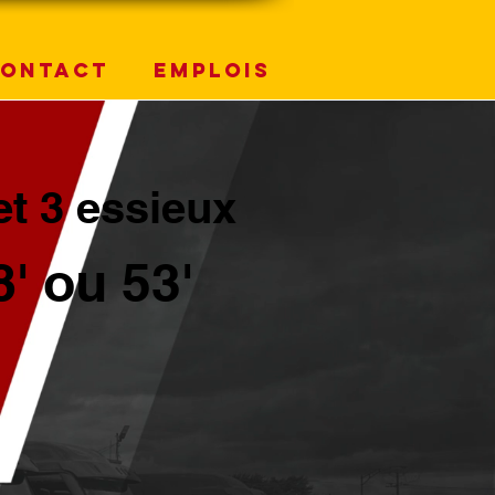
ontact
EMPLOIS
et 3 essieux
8' ou 53'